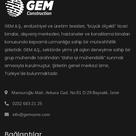
GEM A.Ş., endüstriyel ve üretim tesisleri, “büyük ölçekli” ticari
binalar, alışveriş merkezleri, hastaneler ve konaklama binaları
konusunda kapsamlı uzmanlığa sahip bir müteahhitlik
şirketidir. GEM A.Ş., sektörde yirmi yılı aşkın deneyime sahip bir
grup mühendis tarafından “daha iyi mühendislik” sunmak
amacıyla kurulmuştur. Şirketin genel merkezi İzmir,
Türkiye'de bulunmaktadır.
Mansuroğlu Mah. Ankara Cad. No:81 D:29 Bayraklı, İzmir
0232 683 21 25
info@gemcons.com
Bağlantılar