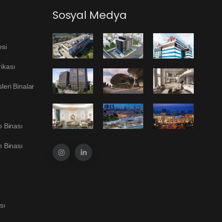
Sosyal Medya
esi
ikası
eri Binalar
o Binası
m Binası
sı