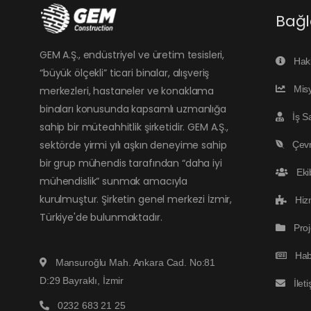
Bağl
GEM A.Ş., endüstriyel ve üretim tesisleri,
Hak
“büyük ölçekli” ticari binalar, alışveriş
Mis
merkezleri, hastaneler ve konaklama
binaları konusunda kapsamlı uzmanlığa
İş S
sahip bir müteahhitlik şirketidir. GEM A.Ş.,
sektörde yirmi yılı aşkın deneyime sahip
Çevr
bir grup mühendis tarafından “daha iyi
Eki
mühendislik” sunmak amacıyla
kurulmuştur. Şirketin genel merkezi İzmir,
Hiz
Türkiye'de bulunmaktadır.
Proj
Hab
Mansuroğlu Mah. Ankara Cad. No:81
D:29 Bayraklı, İzmir
İlet
0232 683 21 25