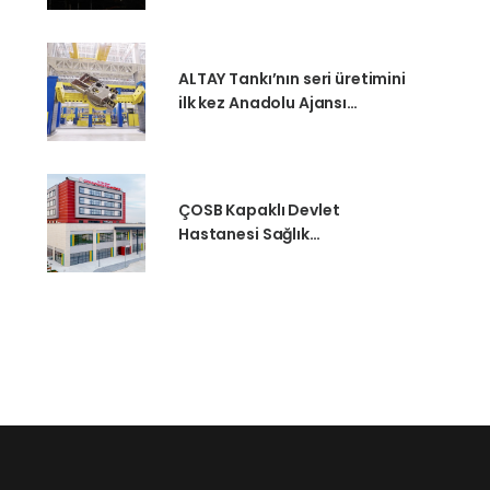
ALTAY Tankı’nın seri üretimini
ilk kez Anadolu Ajansı
görüntüledi
ÇOSB Kapaklı Devlet
Hastanesi Sağlık
Müdürlüğüne Teslim Edildi