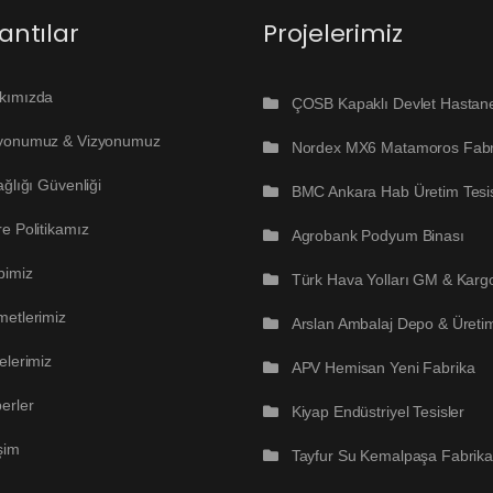
antılar
Projelerimiz
kımızda
ÇOSB Kapaklı Devlet Hastan
yonumuz & Vizyonumuz
Nordex MX6 Matamoros Fabr
ağlığı Güvenliği
BMC Ankara Hab Üretim Tesisl
e Politikamız
Agrobank Podyum Binası
bimiz
Türk Hava Yolları GM & Karg
metlerimiz
Arslan Ambalaj Depo & Üreti
elerimiz
APV Hemisan Yeni Fabrika
erler
Kiyap Endüstriyel Tesisler
işim
Tayfur Su Kemalpaşa Fabrika