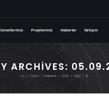
Hizmetlerimiz
Projelerimiz
Haberler
İletişim
LY ARCHIVES: 05.09.
/
/
/
/
/
Yazılar
Haberler
2025
Eylül
5