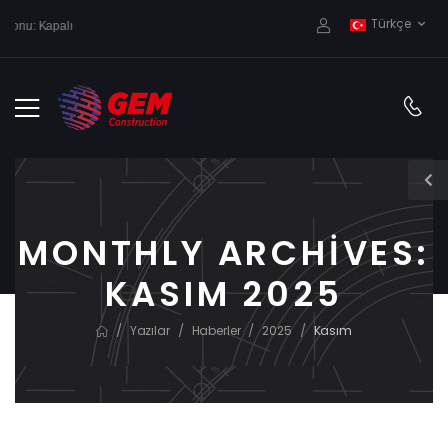
Türkçe
sonu: Kapalı
MONTHLY ARCHIVES:
KASIM 2025
/
/
/
/
Yazılar
Haberler
2025
Kasım