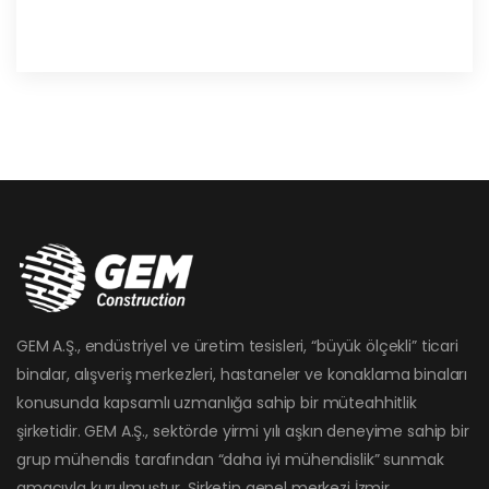
GEM A.Ş., endüstriyel ve üretim tesisleri, “büyük ölçekli” ticari
binalar, alışveriş merkezleri, hastaneler ve konaklama binaları
konusunda kapsamlı uzmanlığa sahip bir müteahhitlik
şirketidir. GEM A.Ş., sektörde yirmi yılı aşkın deneyime sahip bir
grup mühendis tarafından “daha iyi mühendislik” sunmak
amacıyla kurulmuştur. Şirketin genel merkezi İzmir,